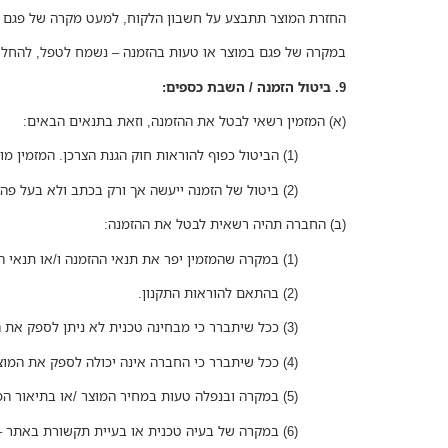
החזרת המוצר תתבצע על חשבון הלקוח, למעט מקרה של פגם א
במקרה של פגם במוצר או טעות בהזמנה – נשמח לטפל, להחליף
9. ביטול הזמנה / השבת כספים:
(א) המזמין רשאי לבטל את ההזמנה, וזאת בתנאים הבאים:
(1) הביטול כפוף להוראות חוק הגנת הצרכן. המזמין מופנה לעיין בחוק.
(2) ביטול של הזמנה ייעשה אך ורק בכתב ולא בעל פה. המזמין רשאי לשלוח מכתב בדואר, בפקס או בדואר אלקטרוני וחייב להתקשר למחלקת שירות הלקוחות כדי לוודא שהמכתב התקבל.
(ב) החברה תהיה רשאית לבטל את ההזמנה:
(1) במקרה שהמזמין יפר את תנאי ההזמנה ו/או תנאי התקנון.
(2) בהתאם להוראות התקנון.
(3) ככל שיתברר כי מבחינה טכנית לא ניתן לספק את המוצר ו/או השירות.
(4) ככל שיתברר כי החברה אינה יכולה לספק את המוצר ו/או השירות כתוצאה מגורמים חיצוניים ו/או כתוצאה מכוח עליון.
(5) במקרה ובנפלה טעות במחיר המוצר /או בתיאור המוצר – כפי שהם מופיעים באתר.
(6) במקרה של בעיה טכנית או בעיית תקשורת באתר – הפוגעים בהליך התקין של המכירה.