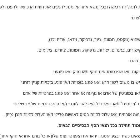
ת לתהליך הרכישה ובכל נושא אחר על מנת להנעים את חווית הרכישה ולהפכה לפ
צדם:
וא (טקסט, תמונה, ציור, גרפיקה, וידאו, אודיו וכו'),
ורים, באנרים, יצירות, גרפיקה, תמונות, ציורים, צילומים,
 מהם.
ות ו/או שפרסומו אינו חוקי ו/או מזיק ו/או פוגעני
ש בו משום לשון הרע ו/או פוגע בזכויות ו/או פוגע בזכויות קניין רוחני
/או במוניטין של אדם או גוף זה או אחר ו/או פוגע בפרטיות של אדם
 "וירוסים" ו/או דואר זבל ו/או לא רלוונטי ו/או פוגע בזכויות של צד שלישי
יעה אזרחית ו/או עלול להוות בסיס לאישום פלילי ו/או העלול להיות תוכן מזיק.
ינו כשיר יבצע הזמנה, יראו את האפוטרופוס שלו(או כל גורם אחראי חוקי אחר)