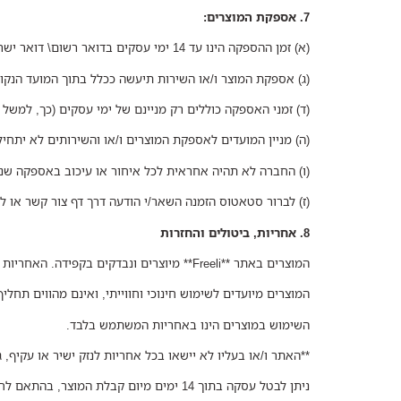
7. אספקת המוצרים:
(א) זמן ההספקה הינו עד 14 ימי עסקים בדואר רשום\ דואר ישראל.
(ג) אספקת המוצר ו/או השירות תיעשה ככלל בתוך המועד הנק
(ד) זמני האספקה כוללים רק מניינם של ימי עסקים (כך, למשל א
(ה) מניין המועדים לאספקת המוצרים ו/או והשירותים לא ית
(ו) החברה לא תהיה אחראית לכל איחור או עיכוב באספקה שנג
(ז) לברור סטאטוס הזמנה השאר/י הודעה דרך דף צור קשר או לטל' 09200644
8. אחריות, ביטולים והחזרות
המוצרים באתר **Freeli** מיוצרים ונבדקים בקפידה. האחריות חלה על פגמי ייצור בלבד.
המוצרים מיועדים לשימוש חינוכי וחווייתי, ואינם מהווים תחליף 
השימוש במוצרים הינו באחריות המשתמש בלבד.
**האתר ו/או בעליו לא יישאו בכל אחריות לנזק ישיר או עקיף,
ניתן לבטל עסקה בתוך 14 ימים מיום קבלת המוצר, בהתאם לחוק הגנת הצרכן, בתנאי שהמוצר חדש, שלם ובאריזתו המקורית.