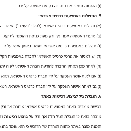
(ו) ההזמנה תחייב את החברה רק אם אושרה על ידה.
5. התשלום באמצעות כרטיס אשראי:
(א) תשלום באמצעות כרטיס אשראי (להלן: "פעולה") ואישור ה
(ב) מועדי האספקה יימנו אך ורק מעת כניסת ההזמנה לתוקף.
(ג) תשלום באמצעות כרטיס אשראי ייעשה באופן אישי על ידי בע
(ד) יש למסור את פרטי כרטיס האשראי לחברה באמצעות הקל
(ה) לאחר מכן תמתין החברה להודעת חברת האשראי לפיה יתב
(ו) אם לא תאושר העסקה על ידי חברת כרטיס האשראי, תהא 
(ז) גם לאחר אישור העסקה על ידי חברת כרטיס האשראי, ר
6. הגבלת גיל לביצוע רכישות באתר
רכישת מוצרים באתר באמצעות כרטיס אשראי מותרת אך ורק לבגירים בני 18 שנים ומעלה, בעלי כשרות משפטית ובעלי כר
מובהר בזאת כי הגבלת הגיל חלה
אך ורק על ביצוע רכישות ו
הזמנת מוצר באתר מהווה הצהרה של הרוכש כי הוא עומד בתנא