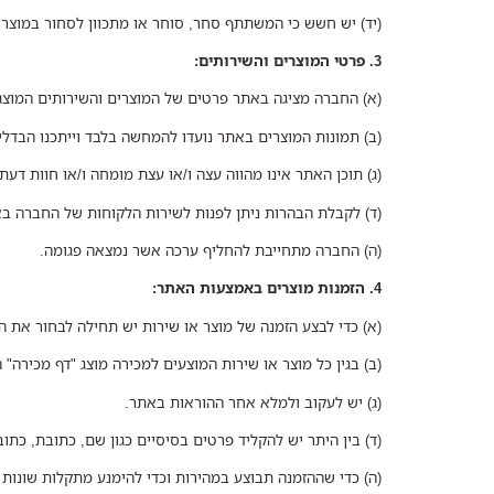
(יד) יש חשש כי המשתתף סחר, סוחר או מתכוון לסחור במוצרים 
3. פרטי המוצרים והשירותים:
(א) החברה מציגה באתר פרטים של המוצרים והשירותים המוצגים
(ב) תמונות המוצרים באתר נועדו להמחשה בלבד וייתכנו הבדלים
(ג) תוכן האתר אינו מהווה עצה ו/או עצת מומחה ו/או חוות דעת. משתמש המז
(ד) לקבלת הבהרות ניתן לפנות לשירות הלקוחות של החברה בא
(ה) החברה מתחייבת להחליף ערכה אשר נמצאה פגומה.
4. הזמנות מוצרים באמצעות האתר:
(א) כדי לבצע הזמנה של מוצר או שירות יש תחילה לבחור את ה
(ב) בגין כל מוצר או שירות המוצעים למכירה מוצג "דף מכירה" 
(ג) יש לעקוב ולמלא אחר ההוראות באתר.
(ד) בין היתר יש להקליד פרטים בסיסיים כגון שם, כתובת, כתו
(ה) כדי שההזמנה תבוצע במהירות וכדי להימנע מתקלות שונות 