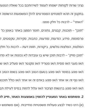
נציגי שרות לקוחות ישמחו לעמוד לשירותכם בכל שאלה הנוגע
בתקנון זה תהא למונחים המפורטים להלן המשמעות הרשומה ל
"האתר" – לרבות כל חלק ממנו.
"תוכן" – תוכנות, קבצים, נתונים, חומר המוצג באתר באופן כל שה
פרסומות, מידע, הודעות, מודעות, כתבות, סקירות, טקסטים, קיש
המלצות, המלצות גולשים, ביקורות, חוות דעת – לרבות כל חלק
"תוכן מזיק" – לרבות תוכן שיש בו עובדות לא נכונות או לא מדויק
ו/או גזעני ו/או מסית ו/או מטריד ו/או מקנטר ו/או מעליב ו/או שי
ו/או פוגע במוסר ו/או פוגע בטעם הטוב ו/או פוגע בשמו הטוב ו
ו/או גוף זה או אחר ו/או פוגע באדם זה או אחר ו/או כולל תוכנות
ו/או ו/או פוגע ברגשות הציבור ו/או עלול להוות בסיס לעילת תב
2. משתמש באתר המעוניין להזמין באמצעות האתר, חייב לעמוד תחילה בכל תנאי הסף הבסיסיים הבאים:
(א) הינו כשיר לבצע פעולות משפטיות מחייבות. (אם משתמש שא