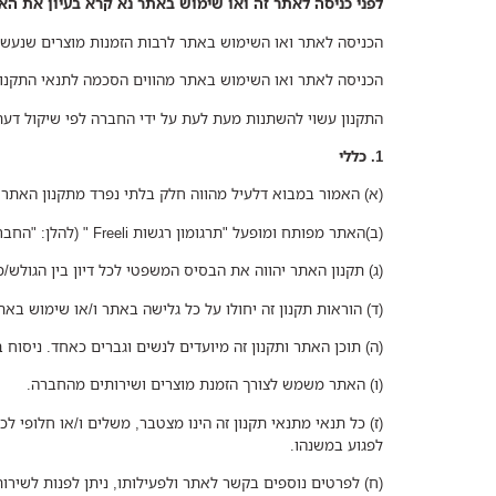
לפני כניסה לאתר זה ואו שימוש באתר נא קרא בעיון את האמ
הכניסה לאתר ואו השימוש באתר לרבות הזמנות מוצרים שנעשו
הכניסה לאתר ואו השימוש באתר מהווים הסכמה לתנאי התקנון 
התקנון עשוי להשתנות מעת לעת על ידי החברה לפי שיקול דעת
1. כללי
(א) האמור במבוא דלעיל מהווה חלק בלתי נפרד מתקנון האתר.
(ב)האתר מפותח ומופעל "תרגומון רגשות Freeli " (להלן: "החברה").
(ג) תקנון האתר יהווה את הבסיס המשפטי לכל דיון בין הגולש
(ד) הוראות תקנון זה יחולו על כל גלישה באתר ו/או שימוש בא
(ה) תוכן האתר ותקנון זה מיועדים לנשים וגברים כאחד. ניסוח 
(ו) האתר משמש לצורך הזמנת מוצרים ושירותים מהחברה.
(ז) כל תנאי מתנאי תקנון זה הינו מצטבר, משלים ו/או חלופי 
לפגוע במשנהו.
(ח) לפרטים נוספים בקשר לאתר ולפעילותו, ניתן לפנות לשיר