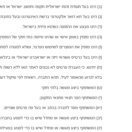
(ב) הינו בעל תעודת זהות ישראלית תקפה ותושב ישראל או תאג
(ג) הינו בעל תא דואר אלקטרוני ברשת האינטרנט ובעל כתובת 
(ד) הינו מבצע את ההזמנה כשהוא פיזית בישראל.
(ה) הינו מזמין באופן אישי או שהינו מיופה כוח חוקי של המזמין
(ו) הינו מזמין את המוצרים לשימוש הפרטי, ושלא למטרה לסחור 
(ז) הינו בעל כרטיס אשראי ויזה או ישראכרט ישראלי או בינל
(ח) יודגש, כי העברת פרטים לא נכונים לאתר ו/או ללא רשות ו/א
בלא לגרוע מהאמור לעיל, תהא החברה, רשאית לפי שיקול ד
(ט) המשתתף ביצע מעשה בלתי חוקי.
(י) המשתתף הפר תנאי מתנאי התקנון;
(יא) המשתתף מסר לחברה בכתב או בעל פה פרטים שגויים;
(יב) המשתתף ביצע מעשה או מחדל שיש בו כדי לפגוע בחברה ו/
(יג) המשתתף ביצע מעשה או מחדל שיש בו כדי לפגוע בפעילו